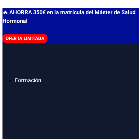
Ir
🔥 AHORRA 350€ en la matrícula del Máster de Salud
al
Hormonal
contenido
OFERTA LIMITADA
Formación