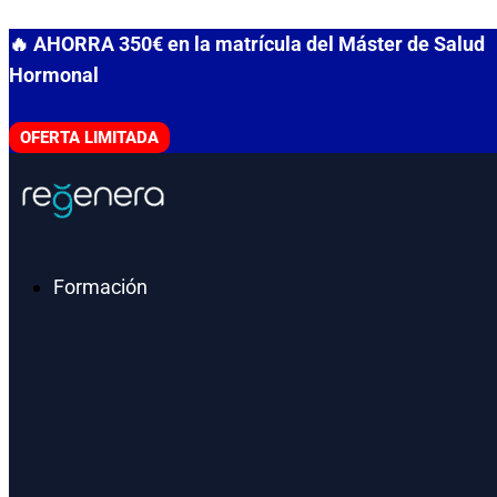
Ir
🔥 AHORRA 350€ en la matrícula del Máster de Salud
al
Hormonal
contenido
OFERTA LIMITADA
Formación