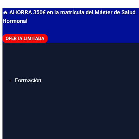
Ir
🔥 AHORRA 350€ en la matrícula del Máster de Salud
al
Hormonal
contenido
OFERTA LIMITADA
Formación