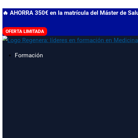
Ir
🔥 AHORRA 350€ en la matrícula del Máster de Sa
al
contenido
OFERTA LIMITADA
Formación