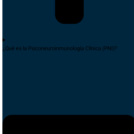
¿Qué es la Psiconeuroinmunología Clínica (PNI)?