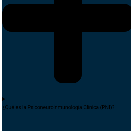
¿Qué es la Psiconeuroinmunología Clínica (PNI)?