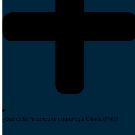
¿Qué es la Psiconeuroinmunología Clínica (PNI)?