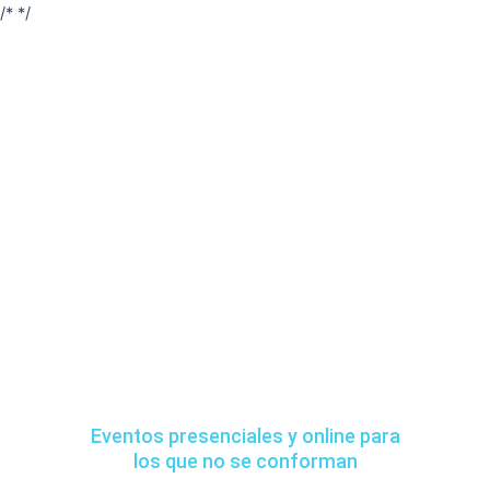
/*
*/
Vive el efecto
Regenera
dónde y como quieras
Eventos presenciales y online para
los que no se conforman