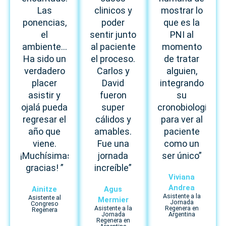
Las
clinicos y
mostrar lo
ponencias,
poder
que es la
el
sentir junto
PNI al
ambiente...
al paciente
momento
Ha sido un
el proceso.
de tratar
verdadero
Carlos y
alguien,
placer
David
integrando
asistir y
fueron
su
ojalá pueda
super
cronobiología
regresar el
cálidos y
para ver al
año que
amables.
paciente
viene.
Fue una
como un
¡Muchísimas
jornada
ser único”
gracias! ”
increíble”
Viviana
Andrea
Ainitze
Agus
Asistente a la
Asistente al
Mermier
Jornada
Congreso
Asistente a la
Regenera en
Regenera
Jornada
Argentina
Regenera en