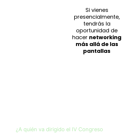
Si vienes
presencialmente,
tendrás la
oportunidad de
hacer
networking
más
allá de las
pantallas
PREGUNTAS FRECUENTES
SOBRE EL IV CONGRESO
REGENERA
¿A quién va dirigido el IV Congreso