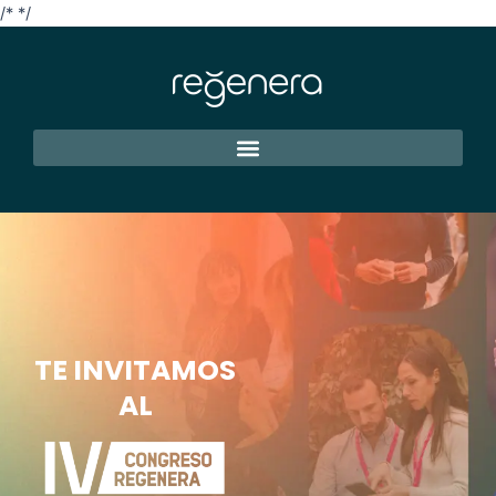
/*
*/
TE INVITAMOS
AL