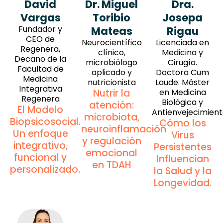
David
Dr. Miguel
Dra.
Vargas
Toribio
Josepa
Fundador y
Mateas
Rigau
CEO de
Neurocientífico
Licenciada en
Regenera,
clínico,
Medicina y
Decano de la
microbiólogo
Cirugía.
Facultad de
aplicado y
Doctora Cum
Medicina
nutricionista
Laude. Máster
Integrativa
Nutrir la
en Medicina
Regenera
Biológica y
atención:
El Modelo
Antienvejecimien
microbiota,
Biopsicosocial.
Cómo los
neuroinflamación
Un enfoque
Virus
y regulación
integrativo,
Persistentes
emocional
funcional y
Influencian
en TDAH
personalizado.
la Salud y la
Longevidad.