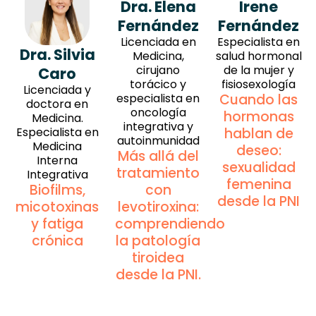
Dra. Elena
Irene
Fernández
Fernández
Licenciada en
Especialista en
Dra. Silvia
Medicina,
salud hormonal
cirujano
de la mujer y
Caro
torácico y
fisiosexología
Licenciada y
especialista en
Cuando las
doctora en
oncología
hormonas
Medicina.
integrativa y
Especialista en
hablan de
autoinmunidad
Medicina
deseo:
Más allá del
Interna
sexualidad
tratamiento
Integrativa
femenina
Biofilms,
con
desde la PNI
micotoxinas
levotiroxina:
y fatiga
comprendiendo
crónica
la patología
tiroidea
desde la PNI.