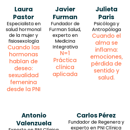
Laura
Javier
Julieta
Pastor
Furman
Paris
Especialista en
Fundador de
Psicóloga y
salud hormonal
Furman Salud,
Antropóloga
de la mujer y
experto en
Cuando el
fisiosexología
Medicina
alma se
Cuando las
Integrativa
inflama:
N=1
hormonas
emociones,
Práctica
hablan de
pérdida de
clínica
deseo:
sentido y
aplicada
sexualidad
salud.
femenina
desde la PNI
Antonio
Carlos Pérez
Fundador de Regenera y
Valenzuela
experto en PNI Clínica
Experto en PNI Clínica,