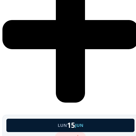
15
LUN
JUN