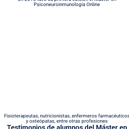
Psiconeuroinmunología Online
Más de 2.900 profesionales formados con
Regenera
Fisioterapeutas, nutricionistas, enfermeros farmacéutico
y osteópatas, entre otras profesiones
Testimonios de alumnos del Máster en