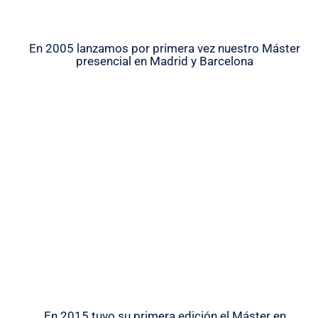
21 años formando a
profesionales de la salud
En 2005 lanzamos por primera vez nuestro Máster
presencial en Madrid y Barcelona
10 años de Máster Online en PNI Clínica
En 2015 tuvo su primera edición el Máster en