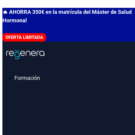
Ir
🔥 AHORRA 350€ en la matrícula del Máster de Salud
al
Hormonal
contenido
OFERTA LIMITADA
Formación