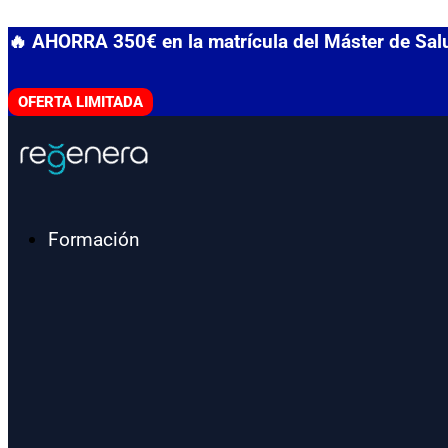
Ir
🔥 AHORRA 350€ en la matrícula del Máster de Sa
al
contenido
OFERTA LIMITADA
Formación