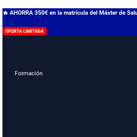
Ir
🔥 AHORRA 350€ en la matrícula del Máster de Sa
al
contenido
OFERTA LIMITADA
Formación