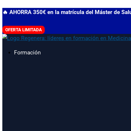
Ir
🔥 AHORRA 350€ en la matrícula del Máster de Sa
al
contenido
OFERTA LIMITADA
Formación