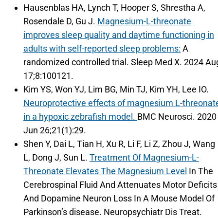
Hausenblas HA, Lynch T, Hooper S, Shrestha A,
Rosendale D, Gu J.
Magnesium-L-threonate
improves sleep quality and daytime functioning in
adults with self-reported sleep problems:
A
randomized controlled trial. Sleep Med X. 2024 Au
17;8:100121.
Kim YS, Won YJ, Lim BG, Min TJ, Kim YH, Lee IO.
Neuroprotective effects of magnesium L-threonat
in a hypoxic zebrafish model.
BMC Neurosci. 2020
Jun 26;21(1):29.
Shen Y, Dai L, Tian H, Xu R, Li F, Li Z, Zhou J, Wang
L, Dong J, Sun L.
Treatment Of Magnesium-L-
Threonate Elevates The Magnesium Level
In The
Cerebrospinal Fluid And Attenuates Motor Deficits
And Dopamine Neuron Loss In A Mouse Model Of
Parkinson’s disease. Neuropsychiatr Dis Treat.