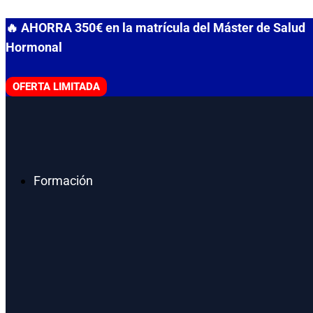
Ir
🔥 AHORRA 350€ en la matrícula del Máster de Salud
al
Hormonal
contenido
OFERTA LIMITADA
Formación