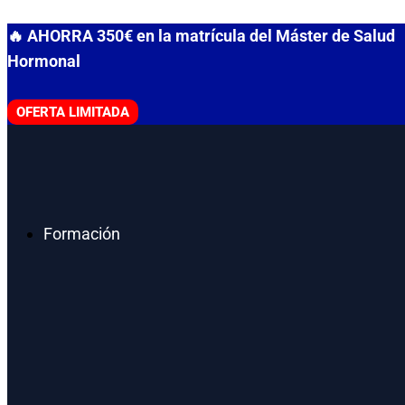
Ir
🔥 AHORRA 350€ en la matrícula del Máster de Salud
al
Hormonal
contenido
OFERTA LIMITADA
Formación